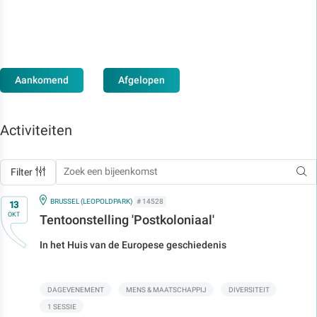
Aankomend
Afgelopen
Activiteiten
Filter
Op
IN
BRUSSEL (LEOPOLDPARK)
# 14528
13
OKT
Tentoonstelling 'Postkoloniaal'
In het Huis van de Europese geschiedenis
DAGEVENEMENT
MENS & MAATSCHAPPIJ
DIVERSITEIT
1 SESSIE