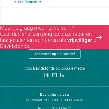
Meer informatie
Maak je graag mee het verschil?
Geef dan snel een ping op onze radar en
laat je talenten schitteren als
vrijwilliger
bij
Davidsfonds.
Abonneren op nieuwsbrief
Volg
Davidsfonds
op sociale media
Volg
Volg
Volg
ons
ons
ons
op
op
op
Facebook
Instagram
LinkedIn
Contactpersoon:
Davidsfonds vzw
Adres:
Sluisstraat 79
bus 03.01, 3000
Leuven
Telefoon:
016 31 06 00